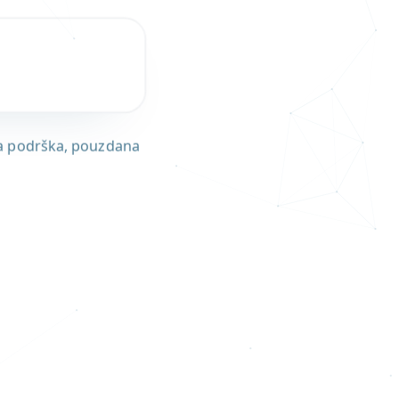
.
|
rza podrška, pouzdana