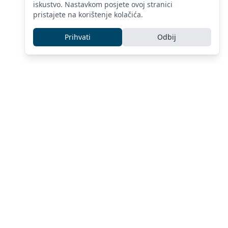
iskustvo. Nastavkom posjete ovoj stranici
pristajete na korištenje kolačića.
Prihvati
Odbij
IT savjetovanje