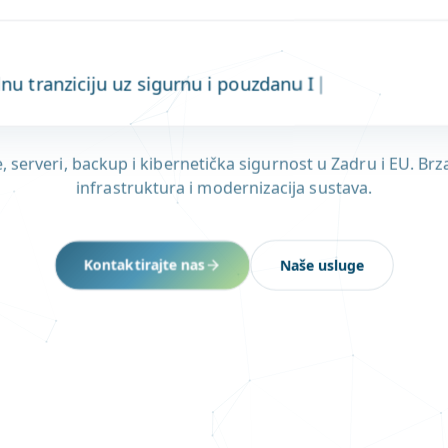
nu tranziciju uz sigurnu i pouzdanu IT infrastrukturu
, serveri, backup i kibernetička sigurnost u Zadru i EU. B
infrastruktura i modernizacija sustava.
Kontaktirajte nas
Naše usluge