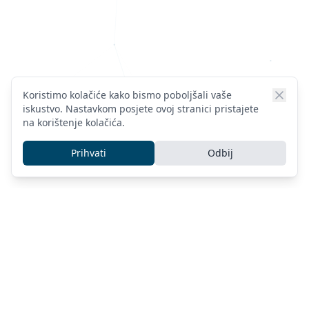
Koristimo kolačiće kako bismo poboljšali vaše
iskustvo. Nastavkom posjete ovoj stranici pristajete
na korištenje kolačića.
Prihvati
Odbij
Naše usluge
IT usluge za Zadar, Hrvatsku i širu regiju