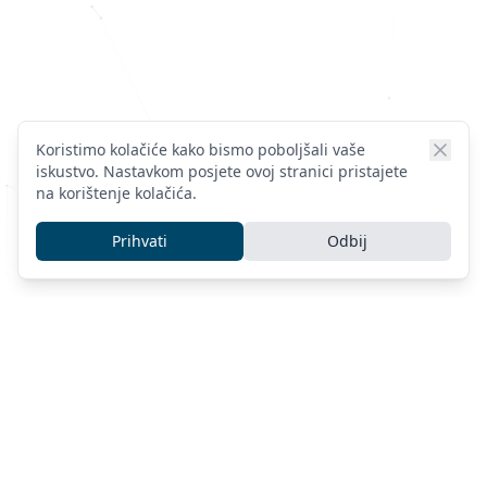
Koristimo kolačiće kako bismo poboljšali vaše
iskustvo. Nastavkom posjete ovoj stranici pristajete
na korištenje kolačića.
Prihvati
Odbij
Naše usluge
IT usluge za Zadar, Hrvatsku i širu regiju